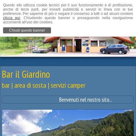
Questo sito utilizza cookie tecnici per il suo funzionamento e di profilazione,
anche di terze parti, per inviarti pubblicità e servizi in linea con le tue
preferenze. Per saperne di più o negare il consenso a tutti o ad alcuni cookies
clicca qui
. Chiudendo questo banner o proseguendo nella navigazione
acconsenti all'uso dei cookies.
Chiudi questo banner
Bar il Giardino
bar | area di sosta | servizi camper
Benvenuti nel nostro sito...