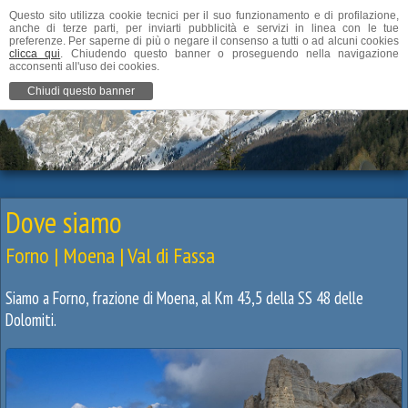
Questo sito utilizza cookie tecnici per il suo funzionamento e di profilazione,
anche di terze parti, per inviarti pubblicità e servizi in linea con le tue
preferenze. Per saperne di più o negare il consenso a tutti o ad alcuni cookies
clicca qui
. Chiudendo questo banner o proseguendo nella navigazione
acconsenti all'uso dei cookies.
Chiudi questo banner
Dove siamo
Forno | Moena | Val di Fassa
Siamo a Forno, frazione di Moena, al Km 43,5 della SS 48 delle
Dolomiti.