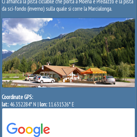
Ci affianca la pista ciclabile che porta a Moena e Predazzo e la pista
da sci-fondo (inverno) sulla quale si corre la Marcialonga.
Coordinate GPS:
lat:
46.352284° N |
lon:
11.631526° E