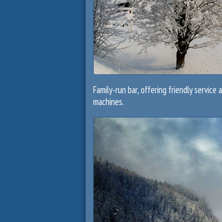
Family-run bar, offering friendly service
machines.